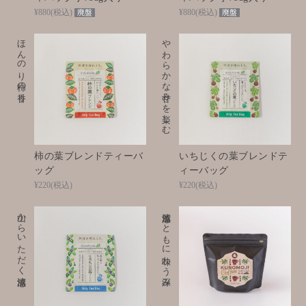
¥880
(税込)
¥880
(税込)
廃盤
廃盤
ほんのり柿の香り
やわらかな甘みを楽しむ
柿の葉ブレンドティーバ
いちじくの葉ブレンドテ
ッグ
ィーバッグ
¥220
(税込)
¥220
(税込)
山からいただく清涼感
清涼感とともに味わう深み