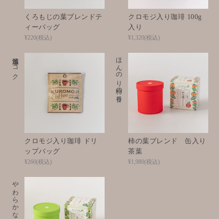
くろもじの葉ブレンドテ
クロモジ入り珈琲 100g
ィーバッグ
入り
¥220
(税込)
¥1,320
(税込)
清涼感とコク
ほんのり柿の香り
クロモジ入り珈琲 ドリ
柿の葉ブレンド 缶入り
ップバッグ
茶葉
¥260
(税込)
¥1,980
(税込)
やわらかな甘みを楽しむ