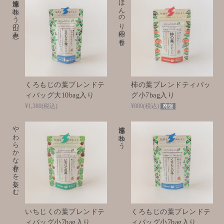
清涼感を味わう山の恵み
ほんのり柿の香り
くろもじの葉ブレンドテ
柿の葉ブレンドティバッ
ィバッグ大10bag入り
グ小7bag入り
¥1,380
(税込)
¥880
(税込)
廃盤
やわらかな甘みを楽しむ
清涼感を味わう
いちじくの葉ブレンドテ
くろもじの葉ブレンドテ
ィバッグ小7bag入り
ィバッグ小7bag入り