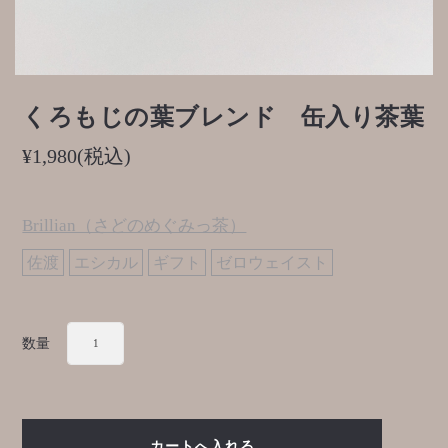
くろもじの葉ブレンド 缶入り茶葉
¥1,980
(税込)
Brillian（さどのめぐみっ茶）
佐渡
エシカル
ギフト
ゼロウェイスト
数量