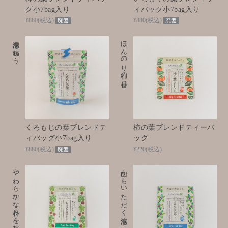
グ小7bag入り
ィバッグ小7bag入り
¥880
(税込)
¥880
(税込)
廃盤
廃盤
清涼感を味わう
ほんのり柿の香り
くろもじの葉ブレンドテ
柿の葉ブレンドティーバ
ィバッグ小7bag入り
ッグ
¥880
(税込)
¥220
(税込)
廃盤
やわらかな甘みを楽しむ
山からいただく清涼感