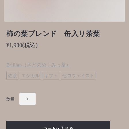
柿の葉ブレンド 缶入り茶葉
¥1,980
(税込)
Brillian（さどのめぐみっ茶）
佐渡
エシカル
ギフト
ゼロウェイスト
数量