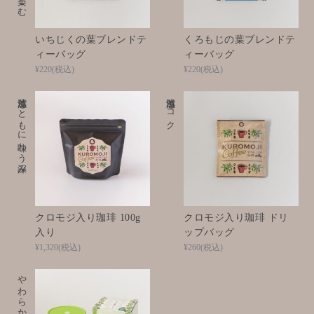
いちじくの葉ブレンドテ
くろもじの葉ブレンドテ
ィーバッグ
ィーバッグ
¥220
(税込)
¥220
(税込)
清涼感とともに味わう深み
清涼感とコク
クロモジ入り珈琲 100g
クロモジ入り珈琲 ドリ
入り
ップバッグ
¥1,320
(税込)
¥260
(税込)