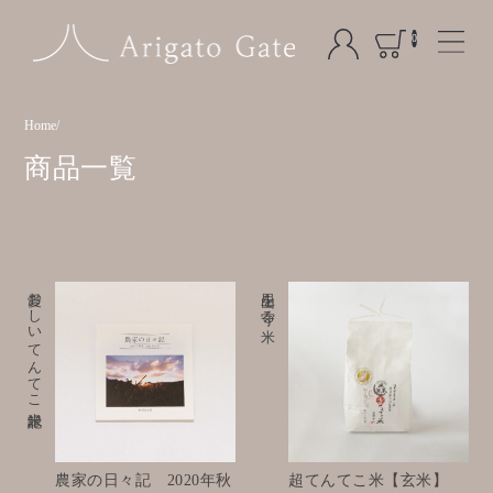
0
Home
商品一覧
愛おしいてんてこ米記録
里山を守る米
農家の日々記 2020年秋
超てんてこ米【玄米】