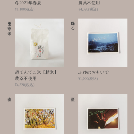
冬2021年春夏
農薬不使用
¥1,100
(税込)
¥4,320
(税込)
里山を守る米
風冴ゆる
超てんてこ米【精米】
ふゆのおもいで
農薬不使用
¥1,000
(税込)
¥4,320
(税込)
山粧う
半夏生