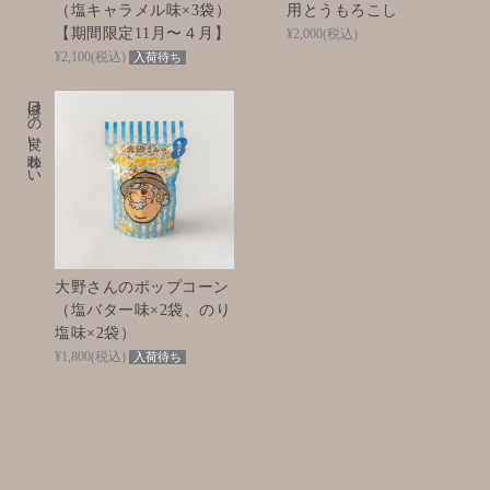
（塩キャラメル味×3袋）
用とうもろこし
【期間限定11月〜４月】
¥2,000
(税込)
¥2,100
(税込)
入荷待ち
口溶けの良い味わい
大野さんのポップコーン
（塩バター味×2袋、のり
塩味×2袋）
¥1,800
(税込)
入荷待ち