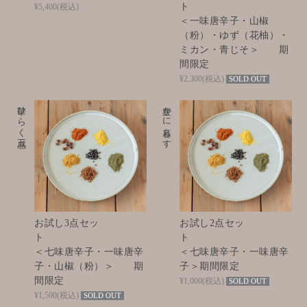
¥5,400
(税込)
＜一味唐辛子・山椒
（粉）・ゆず（花柚）・
ミカン・青じそ＞ 期
間限定
¥2,300
(税込)
SOLD OUT
華ひらく五感
豊かに暮らす
お試し3点セッ
お試し2点セッ
ト
＜七味唐辛子・一味唐辛
＜七味唐辛子・一味唐辛
子・山椒（粉）＞ 期
子＞期間限定
間限定
¥1,000
(税込)
SOLD OUT
¥1,500
(税込)
SOLD OUT