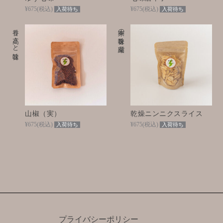
¥675
(税込)
¥675
(税込)
入荷待ち
入荷待ち
香り高さと旨味
本来の旨味を凝縮
山椒（実）
乾燥ニンニクスライス
¥675
(税込)
¥675
(税込)
入荷待ち
入荷待ち
プライバシーポリシー