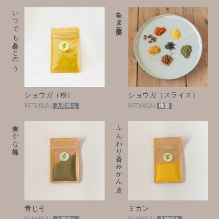
いつでも心身ととのう
味を〆る万能生姜
ショウガ（粉）
ショウガ（スライス）
¥675
(税込)
¥675
(税込)
入荷待ち
廃盤
爽やかな風味
ふんわり香るみかん皮
青じそ
ミカン