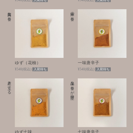
¥540
(税込)
¥540
(税込)
入荷待ち
入荷待ち
高貴な香り
本来の香り
ゆず（花柚）
一味唐辛子
¥540
(税込)
¥540
(税込)
入荷待ち
入荷待ち
惹き立てる
上品な香りが際立つ
ゆず七味
七味唐辛子