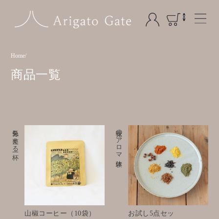
0
Home
商品一覧
気分を整える一杯
味覚のアロマ体験
山椒コーヒー（10袋）
お試し5点セッ