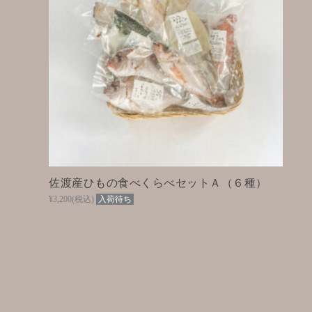
佐渡産ひもの食べくらべセットＡ（６種）
¥3,200
(税込)
入荷待ち