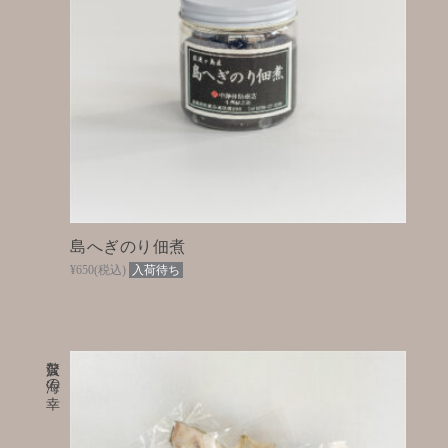
島へぎのり佃煮
¥650
(税込)
入荷待ち
贅沢な海の幸