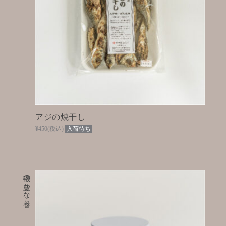
アジの焼干し
¥450
(税込)
入荷待ち
磯の豊かな香り