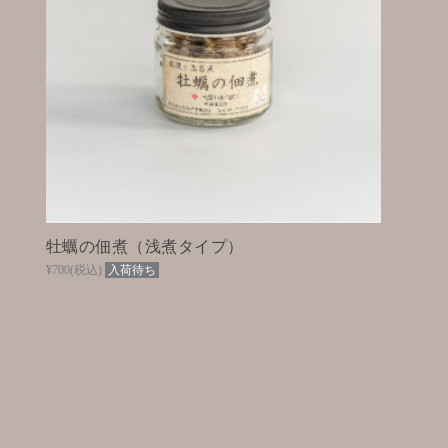
牡蠣の佃煮（浅煮タイプ）
¥700
(税込)
入荷待ち