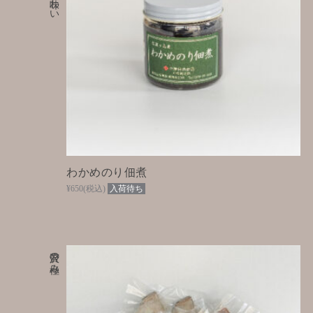
わかめのり佃煮
¥650
(税込)
入荷待ち
贅沢の極み