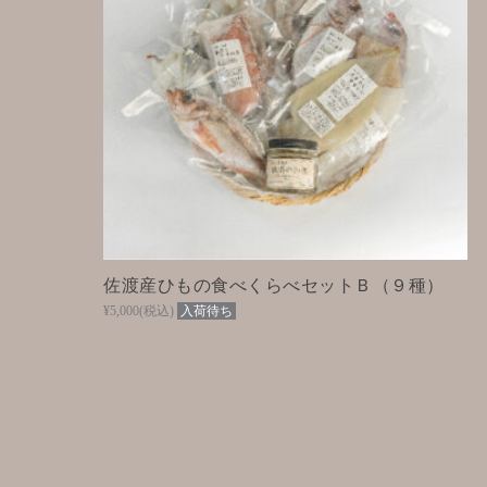
佐渡産ひもの食べくらべセットＢ（９種）
¥5,000
(税込)
入荷待ち