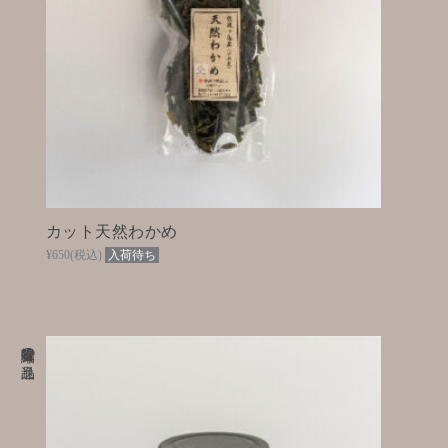
カット天然わかめ
¥650
(税込)
入荷待ち
旨味凝縮の逸品