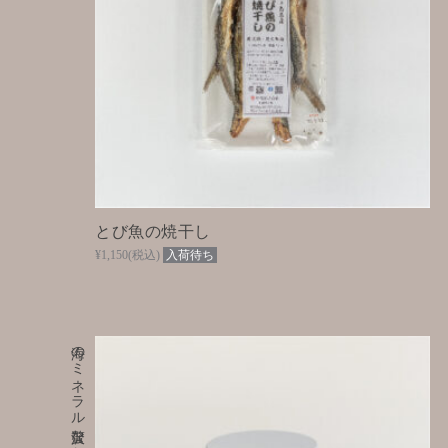
とび魚の焼干し
¥1,150
(税込)
入荷待ち
海のミネラル贅沢な味わい