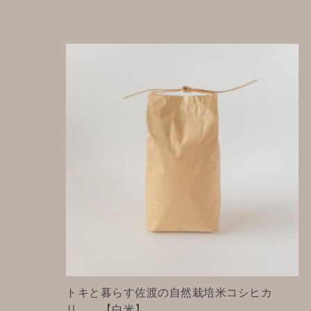
トキと暮らす佐渡の自然栽培米コシヒカ
リ 【白米】