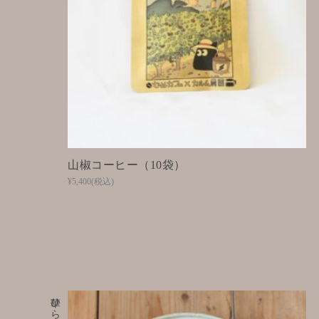
山椒コーヒー（10袋）
¥5,400
(税込)
華ひらく五感