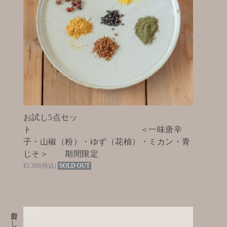
お試し5点セッ
ト ＜一味唐辛
子・山椒（粉）・ゆず（花柚）・ミカン・青
じそ＞ 期間限定
¥2,300
(税込)
SOLD OUT