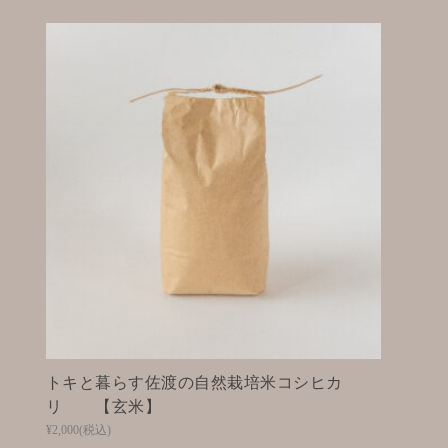
トキと暮らす佐渡の自然栽培米コシヒカ
リ 【玄米】
¥2,000
(税込)