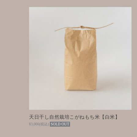
天日干し自然栽培こがねもち米【白米】
¥3,000
(税込)
SOLD OUT