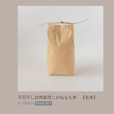
天日干し自然栽培こがねもち米 【玄米】
¥2,700
(税込)
SOLD OUT