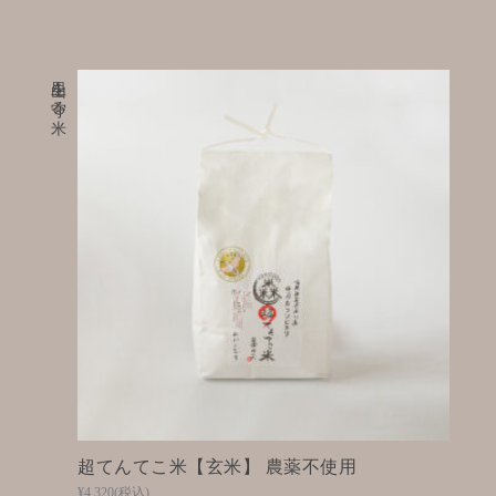
里山を守る米
超てんてこ米【玄米】 農薬不使用
¥4,320
(税込)