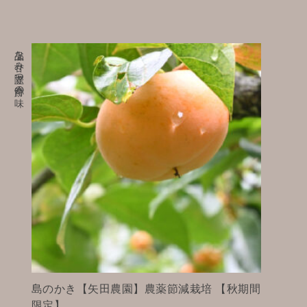
上品な甘み際立つ奇跡の味
島のかき【矢田農園】農薬節減栽培 【秋期間
限定】